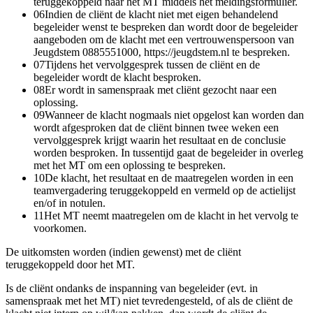
teruggekoppeld naar het MT middels het meldingsformulier.
06
Indien de cliënt de klacht niet met eigen behandelend
begeleider wenst te bespreken dan wordt door de begeleider
aangeboden om de klacht met een vertrouwenspersoon van
Jeugdstem 0885551000, https://jeugdstem.nl te bespreken.
07
Tijdens het vervolggesprek tussen de cliënt en de
begeleider wordt de klacht besproken.
08
Er wordt in samenspraak met cliënt gezocht naar een
oplossing.
09
Wanneer de klacht nogmaals niet opgelost kan worden dan
wordt afgesproken dat de cliënt binnen twee weken een
vervolggesprek krijgt waarin het resultaat en de conclusie
worden besproken. In tussentijd gaat de begeleider in overleg
met het MT om een oplossing te bespreken.
10
De klacht, het resultaat en de maatregelen worden in een
teamvergadering teruggekoppeld en vermeld op de actielijst
en/of in notulen.
11
Het MT neemt maatregelen om de klacht in het vervolg te
voorkomen.
De uitkomsten worden (indien gewenst) met de cliënt
teruggekoppeld door het MT.
Is de cliënt ondanks de inspanning van begeleider (evt. in
samenspraak met het MT) niet tevredengesteld, of als de cliënt de