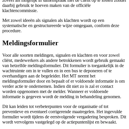
zoveel als mogelijk in samenspraak met de cliënt op te lossen zonder
daarbij gebruik te hoeven maken van de officiële
klachtencommissie.
Met zowel ideeën als signalen als klachten wordt op een
systematische en gestructureerde wijze omgegaan, conform deze
procedure.
Meldingsformulier
Voor alle soorten meldingen, signalen en klachten en voor zowel
cliënt, medewerkers als andere betrokkenen wordt gebruik gemaakt
van hetzelfde meldingsformulier. Dit formulier is toegankelijk in de
wachtruimte om in te vullen en in een bus te deponeren of te
overhandigen aan de begeleider. Het MT neemt het
meldingsformulier door en bepaalt of er voldoende informatie is om
verder actie te ondernemen. Indien dit niet zo is zal er contact
worden opgenomen met de melder. Wanneer er voldoende
informatie is gegeven wordt de melding in behandeling genomen.
Dit kan leiden tot verbeterpunten voor de organisatie of tot
preventieve en eventueel corrigerende maatregelen. Het ingevulde
formulier wordt tijdens de eerstvolgende vergadering besproken. Dit
wordt vervolgens vastgelegd op de actiepuntenlijst en bewaakt.