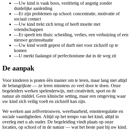
—
Uw kind is vaak boos, verdrietig of angstig zonder
duidelijke aanleiding
—
Er zijn problemen op school: concentratie, motivatie of
sociaal contact
—
Uw kind trekt zich terug of heeft moeite met
vriendschappen
—
Er speelt iets thuis: scheiding, verlies, een verhuizing of een
nieuwe gezinssituatie
—
Uw kind wordt gepest of durft niet voor zichzelf op te
komen
—
U merkt faalangst of perfectionisme dat in de weg zit
De aanpak
Voor kinderen is praten één manier om te leren, maar lang niet altijd
de belangrijkste — ze leren minstens zo veel door te doen. Onze
begeleiders werken spelenderwijs, met creativiteit, sport en de
natuur als middel. Geen klinische setting, maar een omgeving waar
uw kind zich veilig voelt en zichzelf kan zijn.
We werken aan zelfvertrouwen, weerbaarheid, emotieregulatie en
sociale vaardigheden. Altijd op het tempo van het kind, altijd in
overleg met u als ouder. De begeleiding vindt plaats op onze
locaties, op school of in de natuur — wat het beste past bij uw kind.