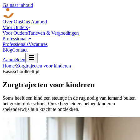
Ga naar inhoud
Over Ons
Ons Aanbod
Voor Ouders
Voor Ouders
Tarieven & Vergoedingen
Professionals
Professionals
Vacatures
Blog
Contact
Aanmelden
Home
/
Zorgtrajecten voor kinderen
Basisschoolleeftijd
Zorgtrajecten voor
kinderen
Soms heeft een kind een steuntje in de rug nodig van iemand buiten
het gezin of de school. Onze begeleiders helpen kinderen
spelenderwijs hun kracht te ontdekken.