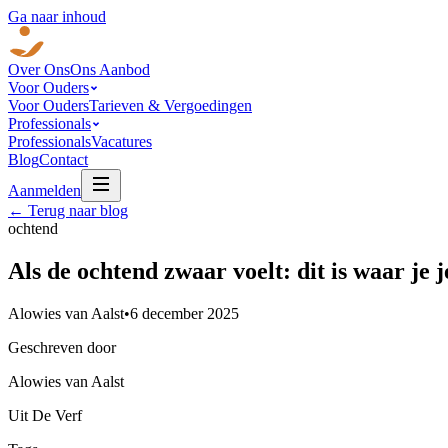
Ga naar inhoud
Over Ons
Ons Aanbod
Voor Ouders
Voor Ouders
Tarieven & Vergoedingen
Professionals
Professionals
Vacatures
Blog
Contact
Aanmelden
← Terug naar blog
ochtend
Als de ochtend zwaar voelt: dit is waar je 
Alowies van Aalst
•
6 december 2025
Geschreven door
Alowies van Aalst
Uit De Verf