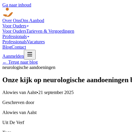
Ga naar inhoud
Over Ons
Ons Aanbod
Voor Ouders
Voor Ouders
Tarieven & Vergoedingen
Professionals
Professionals
Vacatures
Blog
Contact
Aanmelden
← Terug naar blog
neurologische aandoeningen
Onze kijk op neurologische aandoeningen 
Alowies van Aalst
•
21 september 2025
Geschreven door
Alowies van Aalst
Uit De Verf